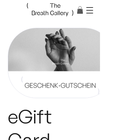
eGift
Card